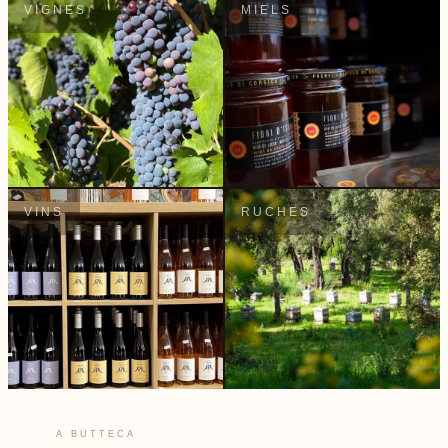
VIGNES
MIELS
VINS
RUCHES
A BUTTECA