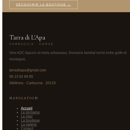
DÉCOUVRIR LA BOUTIQUE →
Tarra di L'Apa
CARBUCCIA · CORSE
Vins AOC Ajaccio et miels artisanaux. Domaine familial niché entre golfe et
montagne.
tarradilapa@gmail.com
06 13 02 69 85
Albitronu · Carbuccia · 20133
NAVIGATION
Accueil
Le domaine
Le miel
La boutique
La galerie
Contact