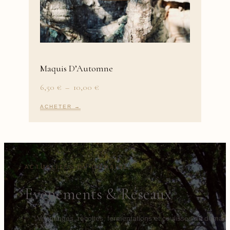
Maquis D’Automne
Plage
6,50
€
–
10,00
€
de
prix :
ACHETER →
6,50 €
à
10,00 €
ACTUALITÉS DU DOMAINE
Événements & Réseaux
Vendanges, récoltes, fermentations et coulisses du domain