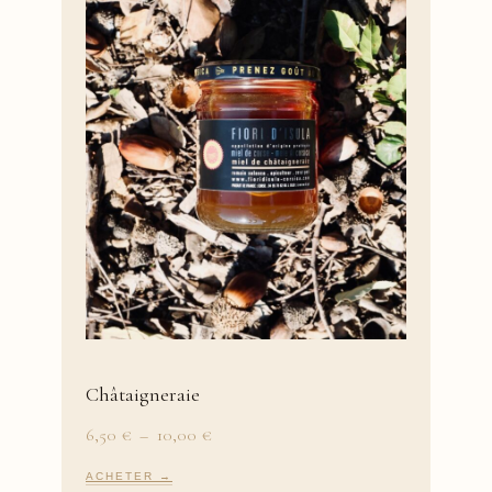
Châtaigneraie
Plage
6,50
€
–
10,00
€
de
prix :
ACHETER →