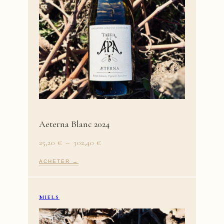
Aeterna Blanc 2024
Plage
25,20
€
–
302,40
€
de
prix :
ACHETER →
25,20 €
à
302,40 €
MIELS