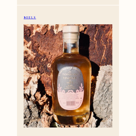
6,50 €
à
10,00 €
MIELS