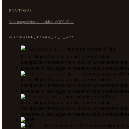
BOUTIQUE
Vins rouges
Vins blancs
Miels AOP
Coffrets
@DOMAINE_TARRA_DI_L_APA